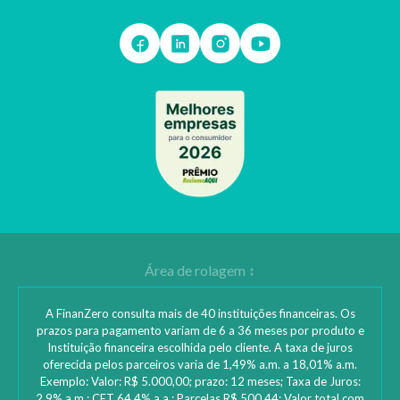
A FinanZero consulta mais de 40 instituições financeiras. Os
prazos para pagamento variam de 6 a 36 meses por produto e
Instituição financeira escolhida pelo cliente. A taxa de juros
oferecida pelos parceiros varia de 1,49% a.m. a 18,01% a.m.
Exemplo: Valor: R$ 5.000,00; prazo: 12 meses; Taxa de Juros:
2,9% a.m.; CET 64,4% a.a.; Parcelas R$ 500,44; Valor total com