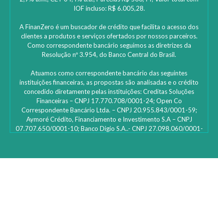
IOF incluso: R$ 6.005,28.
A FinanZero é um buscador de crédito que facilita o acesso dos
clientes a produtos e serviços ofertados por nossos parceiros.
Como correspondente bancário seguimos as diretrizes da
Resolução nº 3.954, do Banco Central do Brasil.
Atuamos como correspondente bancário das seguintes
instituições financeiras, as propostas são analisadas e o crédito
concedido diretamente pelas instituições: ‎Creditas Soluções
Financeiras – CNPJ 17.770.708/0001-24; Open Co
Correspondente Bancário Ltda. – CNPJ 20.955.843/0001-59;
Aymoré Crédito, Financiamento e Investimento S.A – CNPJ
07.707.650/0001-10; Banco Digio S.A..- CNPJ 27.098.060/0001-
45 – SAC Digio: 0800 333 8735 | 0800 333 8736 – Deficientes
auditivos | funciona 24h e caso não fique satisfeito: Ouvidoria
Digio – 0800 333 1474 de segunda a sexta-feira, das 10h00 às
16h00; Bcredi Servicos de Credito e Cobranca S.A- CNPJ
31.105.806/0001-78; Lh1010 Serviços de Correspondente
Bancário Ltda – CNPJ 17.103.297/0001-13; Id Finance Brasil Ltda
– CNPJ 23.474.341/0001-02; Rebel tecnologia e correspondente
bancário LTDA – CNPJ 23.563.189/0001-26; Banco Votorantim
S.A. – CNPJ/ME 59.588.111/0001-03; Noverde tecnologia e