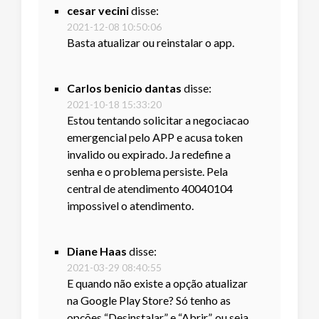
cesar vecini
disse:
2021-12-08 10:50:06
Basta atualizar ou reinstalar o app.
Carlos benicio dantas
disse:
2021-10-18 15:33:20
Estou tentando solicitar a negociacao
emergencial pelo APP e acusa token
invalido ou expirado. Ja redefine a
senha e o problema persiste. Pela
central de atendimento 40040104
impossivel o atendimento.
Diane Haas
disse:
2021-03-29 08:40:55
E quando não existe a opção atualizar
na Google Play Store? Só tenho as
opções “Desinstalar” e “Abrir”, ou seja,