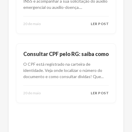
INSS e acompanhar a sua solicitação do auxílio
emergencial ou auxílio-doença.
...
20 de maio
LER POST
Consultar CPF pelo RG: saiba como
O CPF está registrado na carteira de
identidade. Veja onde localizar o número do
documento e como consultar dívidas! Que
...
20 de maio
LER POST