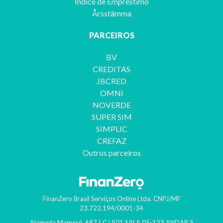
Índice de Empréstimo
Årsstämma
PARCEIROS
BV
CREDITAS
JBCRED
OMNI
NOVERDE
SUPER SIM
SIMPLIC
CREFAZ
Outros parceiros
FinanZero Brasil Serviços Online Ltda.
CNPJ/MF
23.722.194/0001-34
Alameda Mamoré, 687 | CJ 501 SALA 05-123 ANDAR 5