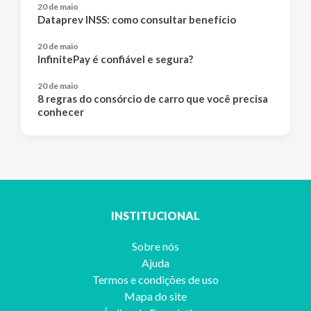
20 de maio
Dataprev INSS: como consultar benefício
20 de maio
InfinitePay é confiável e segura?
20 de maio
8 regras do consórcio de carro que você precisa
conhecer
INSTITUCIONAL
Sobre nós
Ajuda
Termos e condições de uso
Mapa do site