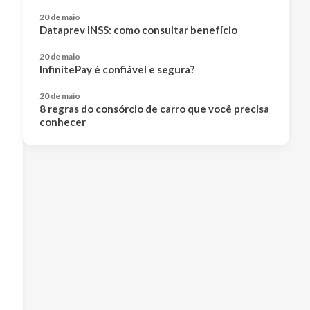
20 de maio
Dataprev INSS: como consultar benefício
20 de maio
InfinitePay é confiável e segura?
20 de maio
8 regras do consórcio de carro que você precisa
conhecer