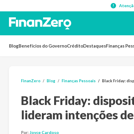
Atençã
Blog
Benefícios do Governo
Crédito
Destaques
Finanças Pes
FinanZero
Blog
Finanças Pessoais
Black Friday: dis
Black Friday: disposi
lideram intenções d
Por:
Joyce Cardoso