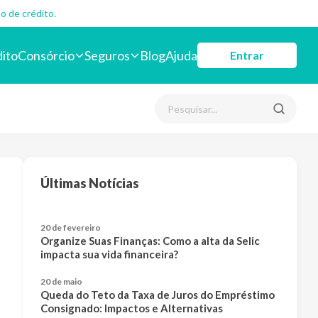
o de crédito.
dito
Consórcio
Seguros
Blog
Ajuda
Entrar
Últimas Notícias
20 de fevereiro
Organize Suas Finanças: Como a alta da Selic
impacta sua vida financeira?
20 de maio
Queda do Teto da Taxa de Juros do Empréstimo
Consignado: Impactos e Alternativas