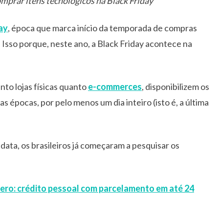
prar itens tecnológicos na Black Friday
ay
, época que marca início da temporada de compras
. Isso porque, neste ano, a Black Friday acontece na
anto lojas físicas quanto
e-commerces
, disponibilizem os
épocas, por pelo menos um dia inteiro (isto é, a última
data, os brasileiros já começaram a pesquisar os
Zero: crédito pessoal com parcelamento em até 24