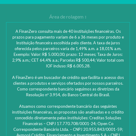
A FinanZero consulta mais de 40 instituições financeiras. Os
prazos para pagamento variam de 6 a 36 meses por produto e
Instituição financeira escolhida pelo cliente. A taxa de juros
oferecida pelos parceiros varia de 1,49% a.m. a 18,01% a.m.
Exemplo: Valor: R$ 5.000,00; prazo: 12 meses; Taxa de Juros:
2,9% a.m.; CET 64,4% a.a.; Parcelas R$ 500,44; Valor total com
IOF incluso: R$ 6.005,28.
A FinanZero é um buscador de crédito que facilita o acesso dos
clientes a produtos e serviços ofertados por nossos parceiros.
Como correspondente bancário seguimos as diretrizes da
Resolução nº 3.954, do Banco Central do Brasil.
Atuamos como correspondente bancário das seguintes
instituições financeiras, as propostas são analisadas e o crédito
concedido diretamente pelas instituições: ‎Creditas Soluções
Financeiras – CNPJ 17.770.708/0001-24; Open Co
Correspondente Bancário Ltda. – CNPJ 20.955.843/0001-59;
Aymoré Crédito, Financiamento e Investimento S.A – CNPJ