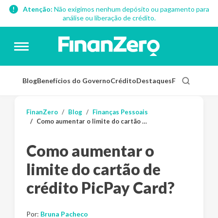
Atenção:
Não exigimos nenhum depósito ou pagamento para
análise ou liberação de crédito.
Blog
Benefícios do Governo
Crédito
Destaques
Finanças Pess
FinanZero
Blog
Finanças Pessoais
Como aumentar o limite do cartão de crédito PicPay Card?
Como aumentar o
limite do cartão de
crédito PicPay Card?
Por:
Bruna Pacheco