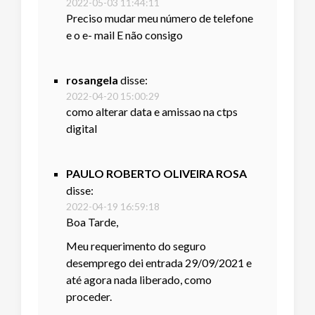
2022-05-03 11:44:11
Preciso mudar meu número de telefone
e o e- mail E não consigo
rosangela
disse:
2022-04-20 15:00:29
como alterar data e amissao na ctps
digital
PAULO ROBERTO OLIVEIRA ROSA
disse:
2022-04-19 16:59:18
Boa Tarde,
Meu requerimento do seguro
desemprego dei entrada 29/09/2021 e
até agora nada liberado, como
proceder.