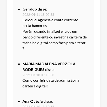
Geraldo
disse:
2022-04-11 18:02:33
Coloquei agência e conta corrente
certa banco c6
Porém quando finalizei entrou um
banco diferente c6 invest na carteira de
trabalho digital como faço para alterar
?
MARIA MADALENA VERZOLA
RODRIGUES
disse:
2022-03-18 09:15:58
Como corrigir data de admissão na
carteira digital?
Ana Quézia
disse:
2022-03-15 13:30:18