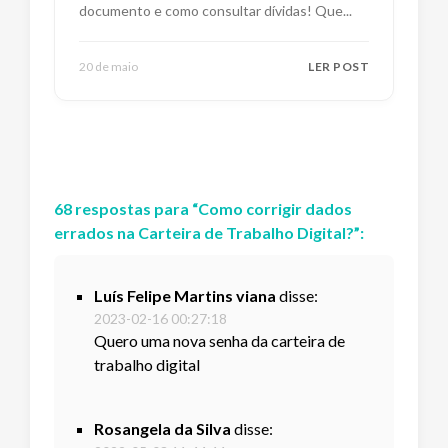
documento e como consultar dívidas! Que
...
20 de maio
LER POST
68
respostas
para “
Como corrigir dados
errados na Carteira de Trabalho Digital?
”:
Luís Felipe Martins viana
disse:
2023-02-16 00:27:18
Quero uma nova senha da carteira de
trabalho digital
Rosangela da Silva
disse: