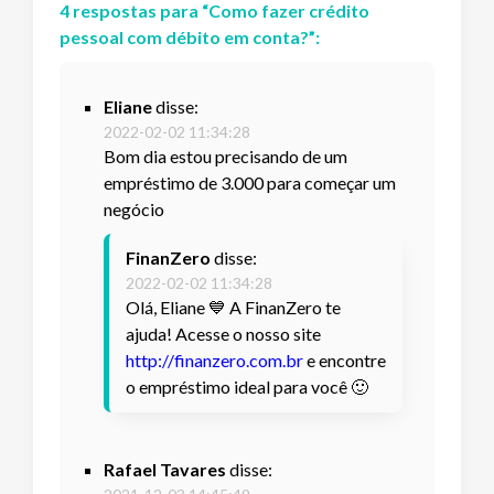
4
respostas
para “
Como fazer crédito
pessoal com débito em conta?
”:
Eliane
disse:
2022-02-02 11:34:28
Bom dia estou precisando de um
empréstimo de 3.000 para começar um
negócio
FinanZero
disse:
2022-02-02 11:34:28
Olá, Eliane 💙 A FinanZero te
ajuda! Acesse o nosso site
http://finanzero.com.br
e encontre
o empréstimo ideal para você 🙂
Rafael Tavares
disse: