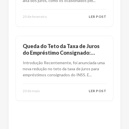
alta dos juros, como os ocasionados pel
...
20 de fevereiro
LER POST
Queda do Teto da Taxa de Juros
do Empréstimo Consignado:
Impactos e Alternativas
Introdução Recentemente, foi anunciada uma
nova redução no teto da taxa de juros para
empréstimos consignados do INSS. E
...
20 de maio
LER POST