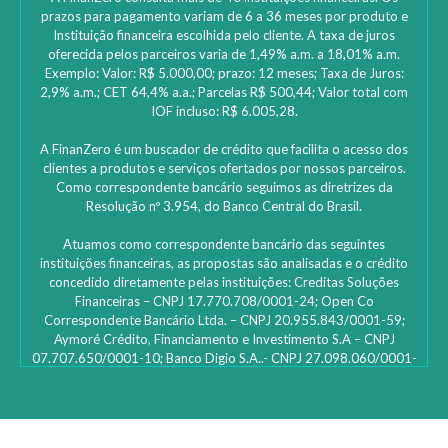
prazos para pagamento variam de 6 a 36 meses por produto e
Instituição financeira escolhida pelo cliente. A taxa de juros
oferecida pelos parceiros varia de 1,49% a.m. a 18,01% a.m.
Exemplo: Valor: R$ 5.000,00; prazo: 12 meses; Taxa de Juros:
2,9% a.m.; CET 64,4% a.a.; Parcelas R$ 500,44; Valor total com
IOF incluso: R$ 6.005,28.
A FinanZero é um buscador de crédito que facilita o acesso dos
clientes a produtos e serviços ofertados por nossos parceiros.
Como correspondente bancário seguimos as diretrizes da
Resolução nº 3.954, do Banco Central do Brasil.
Atuamos como correspondente bancário das seguintes
instituições financeiras, as propostas são analisadas e o crédito
concedido diretamente pelas instituições: ‎Creditas Soluções
Financeiras – CNPJ 17.770.708/0001-24; Open Co
Correspondente Bancário Ltda. – CNPJ 20.955.843/0001-59;
Aymoré Crédito, Financiamento e Investimento S.A – CNPJ
07.707.650/0001-10; Banco Digio S.A..- CNPJ 27.098.060/0001-
45 – SAC Digio: 0800 333 8735 | 0800 333 8736 – Deficientes
auditivos | funciona 24h e caso não fique satisfeito: Ouvidoria
Digio – 0800 333 1474 de segunda a sexta-feira, das 10h00 às
16h00; Bcredi Servicos de Credito e Cobranca S.A- CNPJ