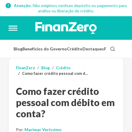
Atenção:
Não exigimos nenhum depósito ou pagamento para
análise ou liberação de crédito.
Blog
Benefícios do Governo
Crédito
Destaques
Finanças Pess
FinanZero
Blog
Crédito
Como fazer crédito pessoal com débito em conta?
Como fazer crédito
pessoal com débito em
conta?
Por:
Marimar Veríssimo