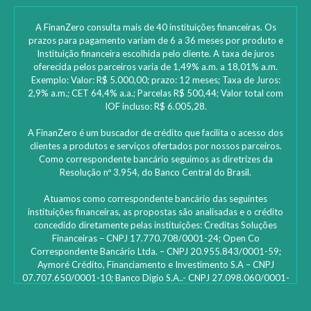
A FinanZero consulta mais de 40 instituições financeiras. Os
prazos para pagamento variam de 6 a 36 meses por produto e
Instituição financeira escolhida pelo cliente. A taxa de juros
oferecida pelos parceiros varia de 1,49% a.m. a 18,01% a.m.
Exemplo: Valor: R$ 5.000,00; prazo: 12 meses; Taxa de Juros:
2,9% a.m.; CET 64,4% a.a.; Parcelas R$ 500,44; Valor total com
IOF incluso: R$ 6.005,28.
A FinanZero é um buscador de crédito que facilita o acesso dos
clientes a produtos e serviços ofertados por nossos parceiros.
Como correspondente bancário seguimos as diretrizes da
Resolução nº 3.954, do Banco Central do Brasil.
Atuamos como correspondente bancário das seguintes
instituições financeiras, as propostas são analisadas e o crédito
concedido diretamente pelas instituições: ‎Creditas Soluções
Financeiras – CNPJ 17.770.708/0001-24; Open Co
Correspondente Bancário Ltda. – CNPJ 20.955.843/0001-59;
Aymoré Crédito, Financiamento e Investimento S.A – CNPJ
07.707.650/0001-10; Banco Digio S.A..- CNPJ 27.098.060/0001-
45 – SAC Digio: 0800 333 8735 | 0800 333 8736 – Deficientes
auditivos | funciona 24h e caso não fique satisfeito: Ouvidoria