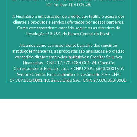
IOF incluso: R$ 6.005,28.
A FinanZero é um buscador de crédito que facilita o acesso dos
clientes a produtos e serviços ofertados por nossos parceiros.
Como correspondente bancário seguimos as diretrizes da
Resolução nº 3.954, do Banco Central do Brasil.
Atuamos como correspondente bancário das seguintes
instituições financeiras, as propostas são analisadas e o crédito
concedido diretamente pelas instituições: ‎Creditas Soluções
Financeiras – CNPJ 17.770.708/0001-24; Open Co
Correspondente Bancário Ltda. – CNPJ 20.955.843/0001-59;
Aymoré Crédito, Financiamento e Investimento S.A – CNPJ
07.707.650/0001-10; Banco Digio S.A..- CNPJ 27.098.060/0001-
45 – SAC Digio: 0800 333 8735 | 0800 333 8736 – Deficientes
auditivos | funciona 24h e caso não fique satisfeito: Ouvidoria
Digio – 0800 333 1474 de segunda a sexta-feira, das 10h00 às
16h00; Bcredi Servicos de Credito e Cobranca S.A- CNPJ
31.105.806/0001-78; Lh1010 Serviços de Correspondente
Bancário Ltda – CNPJ 17.103.297/0001-13; Id Finance Brasil Ltda
– CNPJ 23.474.341/0001-02; Rebel tecnologia e correspondente
bancário LTDA – CNPJ 23.563.189/0001-26; Banco Votorantim
S.A. – CNPJ/ME 59.588.111/0001-03; Noverde tecnologia e