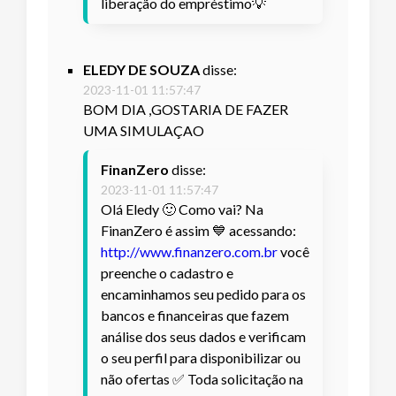
liberação do empréstimo💡
ELEDY DE SOUZA
disse:
2023-11-01 11:57:47
BOM DIA ,GOSTARIA DE FAZER
UMA SIMULAÇAO
FinanZero
disse:
2023-11-01 11:57:47
Olá Eledy 🙂 Como vai? Na
FinanZero é assim 💙 acessando:
http://www.finanzero.com.br
você
preenche o cadastro e
encaminhamos seu pedido para os
bancos e financeiras que fazem
análise dos seus dados e verificam
o seu perfil para disponibilizar ou
não ofertas ✅ Toda solicitação na