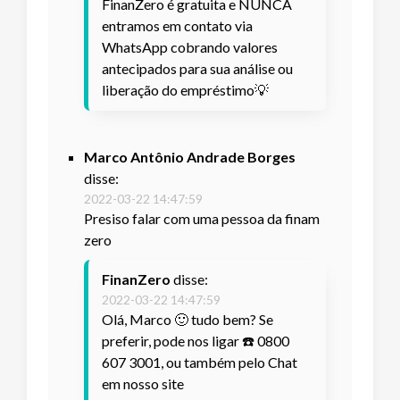
FinanZero é gratuita e NUNCA
entramos em contato via
WhatsApp cobrando valores
antecipados para sua análise ou
liberação do empréstimo💡
Marco Antônio Andrade Borges
disse:
2022-03-22 14:47:59
Presiso falar com uma pessoa da finam
zero
FinanZero
disse:
2022-03-22 14:47:59
Olá, Marco 🙂 tudo bem? Se
preferir, pode nos ligar ☎️ 0800
607 3001, ou também pelo Chat
em nosso site