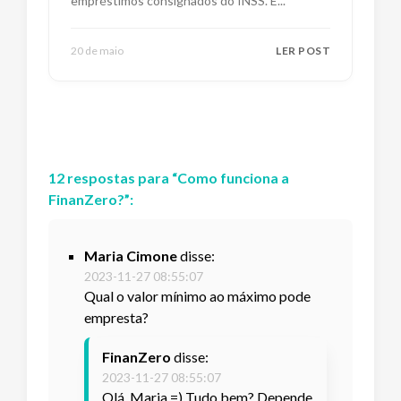
empréstimos consignados do INSS. E
...
20 de maio
LER POST
12
respostas
para “
Como funciona a
FinanZero?
”:
Maria Cimone
disse:
2023-11-27 08:55:07
Qual o valor mínimo ao máximo pode
empresta?
FinanZero
disse:
2023-11-27 08:55:07
Olá, Maria =) Tudo bem? Depende