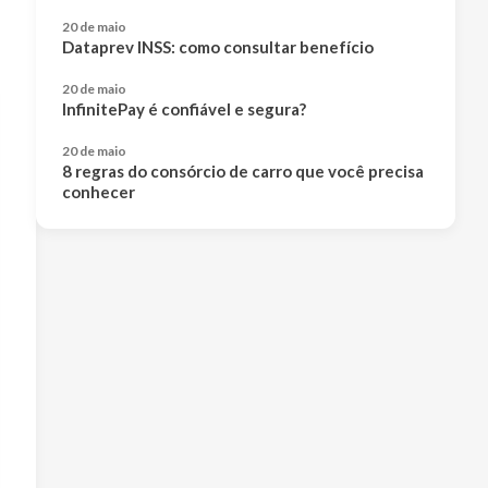
20 de maio
Dataprev INSS: como consultar benefício
20 de maio
InfinitePay é confiável e segura?
20 de maio
8 regras do consórcio de carro que você precisa
conhecer