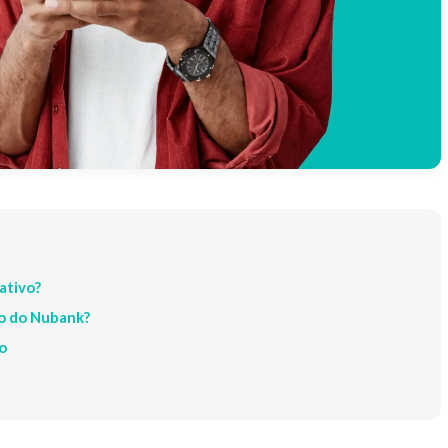
ativo?
mo do Nubank?
vo