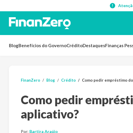
Atençã
Blog
Benefícios do Governo
Crédito
Destaques
Finanças Pes
FinanZero
Blog
Crédito
Como pedir empréstimo do 
Como pedir emprést
aplicativo?
Por:
Bartira Araújo