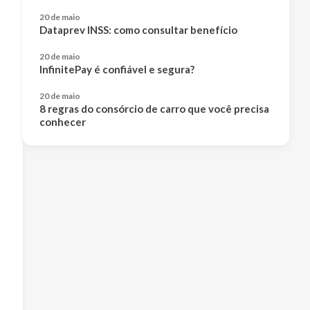
20 de maio
Dataprev INSS: como consultar benefício
20 de maio
InfinitePay é confiável e segura?
20 de maio
8 regras do consórcio de carro que você precisa
conhecer