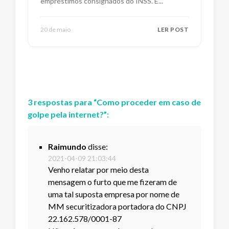
empréstimos consignados do INSS. E
...
20 de maio
LER POST
3
respostas
para “
Como proceder em caso de
golpe pela internet?
”:
Raimundo
disse:
2021-04-09 21:03:44
Venho relatar por meio desta
mensagem o furto que me fizeram de
uma tal suposta empresa por nome de
MM securitizadora portadora do CNPJ
22.162.578/0001-87