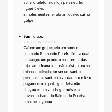
achei o telefone da loja pela net.. Eu
liguei lá eles
Simplesmente me falaram que eu caí no
golpe
Sami
disse:
2020-11-06 12:59:31
Cai em um golpe pelo um homem
chamado Raimundo Pereira lima a qual
ele lançou um produto na internet das
lojas americana a cal não existia e eu na
minha inocência por ser um saete e
pensei que o saete era verdadeiro e fiz o
pagamento a qual a geladeira não
chegou e nem vai chegar pois esse
covarde chamado Raimundo Pereira
lima me enganou