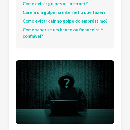
Como evitar golpes na internet?
Caí em um golpe na internet o que fazer?
Como evitar cair no golpe do empréstimo?
Como saber se um banco ou financeira é
confiável?