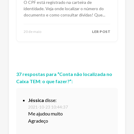
O CPF está registrado na carteira de
identidade. Veja onde localizar o número do
documento e como consultar dívidas! Que
...
20 de maio
LER POST
37
respostas
para “
Conta não localizada no
Caixa TEM: o que fazer?
”:
Jéssica
disse:
2021-10-23 10:44:37
Me ajudou muito
Agradeço