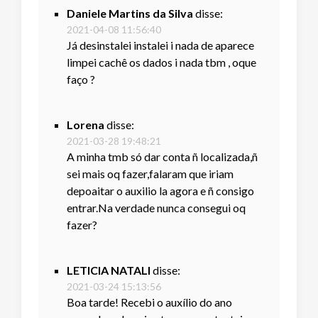
Daniele Martins da Silva
disse:
2021-04-08 11:56:40
Já desinstalei instalei i nada de aparece
limpei cachê os dados i nada tbm , oque
faço ?
Lorena
disse:
2021-03-28 19:48:21
A minha tmb só dar conta ñ localizada,ñ
sei mais oq fazer,falaram que iriam
depoaitar o auxilio la agora e ñ consigo
entrar.Na verdade nunca consegui oq
fazer?
LETICIA NATALI
disse:
2021-03-24 15:13:56
Boa tarde! Recebi o auxílio do ano