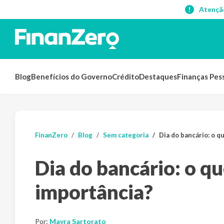
Atençã
Blog
Benefícios do Governo
Crédito
Destaques
Finanças Pes
FinanZero
Blog
Sem categoria
Dia do bancário: o q
Dia do bancário: o qu
importância?
Por:
Mayra Sartorato