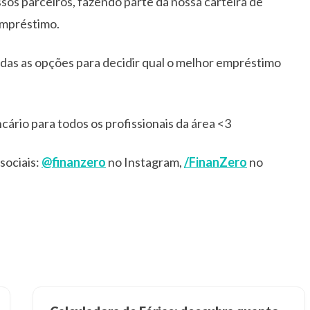
os parceiros, fazendo parte da nossa carteira de
empréstimo.
das as opções para decidir qual o melhor empréstimo
ário para todos os profissionais da área <3
sociais:
@finanzero
no Instagram,
/FinanZero
no