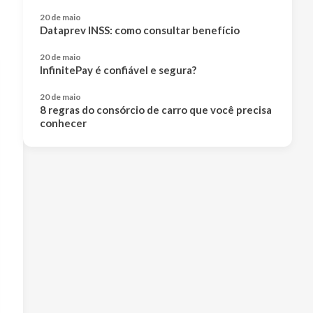
20 de maio
Dataprev INSS: como consultar benefício
20 de maio
InfinitePay é confiável e segura?
20 de maio
8 regras do consórcio de carro que você precisa
conhecer