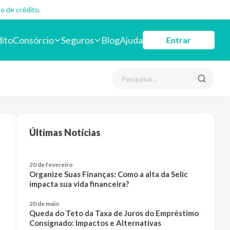
o de crédito.
dito
Consórcio
Seguros
Blog
Ajuda
Entrar
Últimas Notícias
20 de fevereiro
Organize Suas Finanças: Como a alta da Selic
impacta sua vida financeira?
20 de maio
Queda do Teto da Taxa de Juros do Empréstimo
Consignado: Impactos e Alternativas