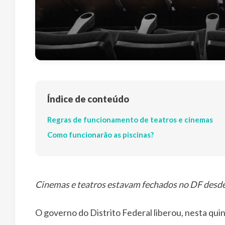
Índice de conteúdo
Regras de funcionamento de teatros e cinemas
Como funcionarão as piscinas?
Cinemas e teatros estavam fechados no DF desd
O governo do Distrito Federal liberou, nesta quin