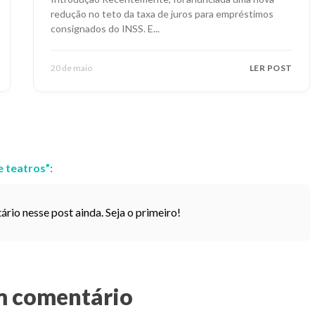
redução no teto da taxa de juros para empréstimos
consignados do INSS. E
...
20 de maio
LER POST
e teatros
”:
io nesse post ainda. Seja o primeiro!
m comentário