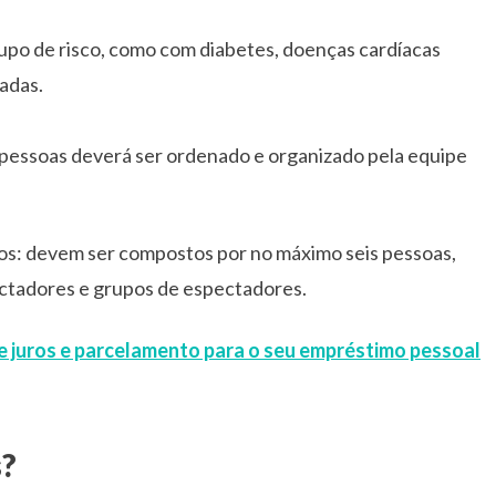
upo de risco, como com diabetes, doenças cardíacas
adas.
de pessoas deverá ser ordenado e organizado pela equipe
s: devem ser compostos por no máximo seis pessoas,
ctadores e grupos de espectadores.
e juros e parcelamento para o seu empréstimo pessoal
s?