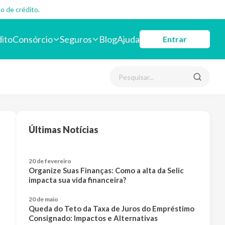
o de crédito.
dito
Consórcio
Seguros
Blog
Ajuda
Entrar
Últimas Notícias
20 de fevereiro
Organize Suas Finanças: Como a alta da Selic
impacta sua vida financeira?
20 de maio
Queda do Teto da Taxa de Juros do Empréstimo
Consignado: Impactos e Alternativas