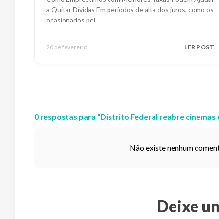
a Quitar Dívidas Em períodos de alta dos juros, como os
ocasionados pel
...
20 de fevereiro
LER POST
0
respostas
para “
Distrito Federal reabre cinemas 
Não existe nenhum comentár
Deixe u