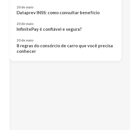
20 de maio
Dataprev INSS: como consultar benefício
20 de maio
InfinitePay é confiável e segura?
20 de maio
8 regras do consórcio de carro que você precisa
conhecer