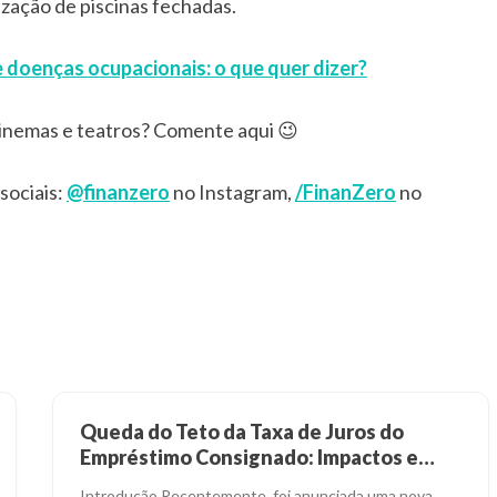
lização de piscinas fechadas.
e doenças ocupacionais: o que quer dizer?
cinemas e teatros? Comente aqui 😉
sociais:
@finanzero
no Instagram,
/FinanZero
no
Queda do Teto da Taxa de Juros do
Empréstimo Consignado: Impactos e
Alternativas
Introdução Recentemente, foi anunciada uma nova