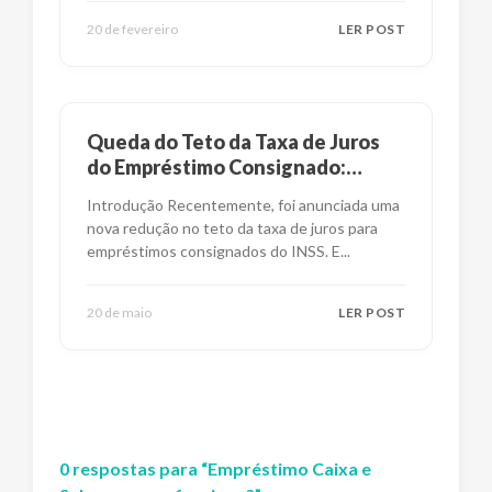
20 de fevereiro
LER POST
Queda do Teto da Taxa de Juros
do Empréstimo Consignado:
Impactos e Alternativas
Introdução Recentemente, foi anunciada uma
nova redução no teto da taxa de juros para
empréstimos consignados do INSS. E
...
20 de maio
LER POST
0
respostas
para “
Empréstimo Caixa e