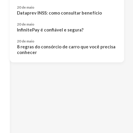
20 de maio
Dataprev INSS: como consultar benefício
20 de maio
InfinitePay é confiável e segura?
20 de maio
8 regras do consórcio de carro que você precisa
conhecer