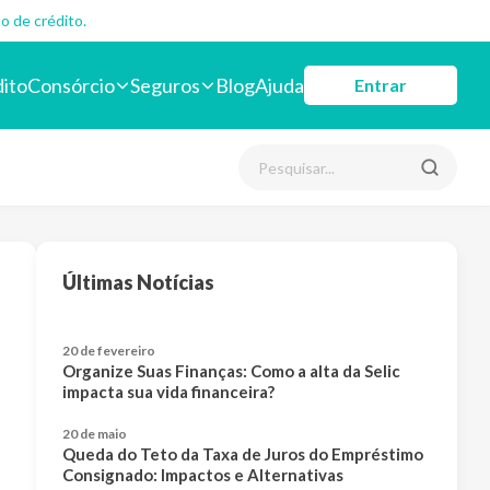
o de crédito.
dito
Consórcio
Seguros
Blog
Ajuda
Entrar
Últimas Notícias
20 de fevereiro
Organize Suas Finanças: Como a alta da Selic
impacta sua vida financeira?
20 de maio
Queda do Teto da Taxa de Juros do Empréstimo
Consignado: Impactos e Alternativas