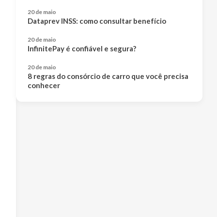
20 de maio
Dataprev INSS: como consultar benefício
20 de maio
InfinitePay é confiável e segura?
20 de maio
8 regras do consórcio de carro que você precisa
conhecer