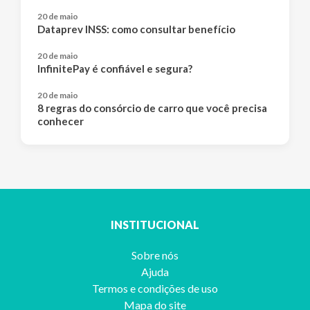
20 de maio
Dataprev INSS: como consultar benefício
20 de maio
InfinitePay é confiável e segura?
20 de maio
8 regras do consórcio de carro que você precisa
conhecer
INSTITUCIONAL
Sobre nós
Ajuda
Termos e condições de uso
Mapa do site