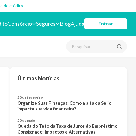
o de crédito.
dito
Consórcio
Seguros
Blog
Ajuda
Entrar
Últimas Notícias
20 de fevereiro
Organize Suas Finanças: Como a alta da Selic
impacta sua vida financeira?
20 de maio
Queda do Teto da Taxa de Juros do Empréstimo
Consignado: Impactos e Alternativas