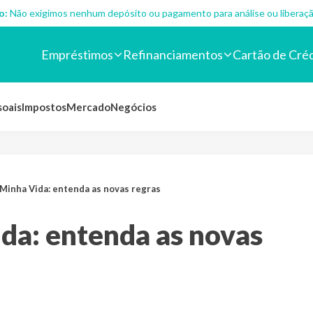
o:
Não exigimos nenhum depósito ou pagamento para análise ou liberaçã
Empréstimos
Refinanciamentos
Cartão de Cré
soais
Impostos
Mercado
Negócios
Minha Vida: entenda as novas regras
da: entenda as novas