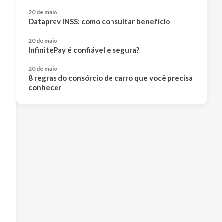
20 de maio
Dataprev INSS: como consultar benefício
20 de maio
InfinitePay é confiável e segura?
20 de maio
8 regras do consórcio de carro que você precisa
conhecer