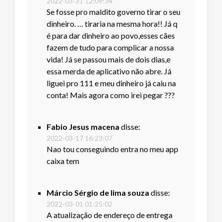
2022-03-31 12:09:34
Se fosse pro maldito governo tirar o seu
dinheiro. … tiraria na mesma hora!! Já q
é para dar dinheiro ao povo,esses cães
fazem de tudo para complicar a nossa
vida! Já se passou mais de dois dias,e
essa merda de aplicativo não abre. Já
liguei pro 111 e meu dinheiro já caiu na
conta! Mais agora como irei pegar ???
Fabio Jesus macena
disse:
2022-03-17 16:23:07
Nao tou conseguindo entra no meu app
caixa tem
Márcio Sérgio de lima souza
disse:
2022-03-01 01:25:02
A atualização de endereço de entrega