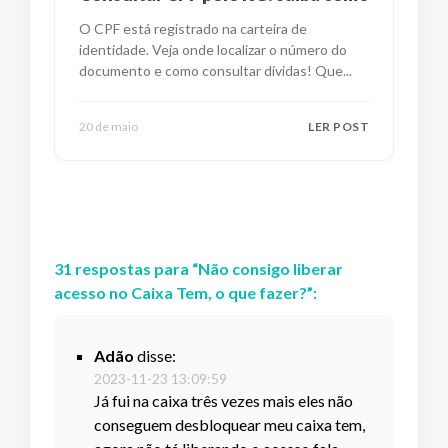
O CPF está registrado na carteira de
identidade. Veja onde localizar o número do
documento e como consultar dívidas! Que
...
20 de maio
LER POST
31
respostas
para “
Não consigo liberar
acesso no Caixa Tem, o que fazer?
”:
Adão
disse:
2023-11-23 13:09:59
Já fui na caixa três vezes mais eles não
conseguem desbloquear meu caixa tem,