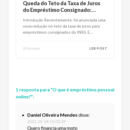
Queda do Teto da Taxa de Juros
do Empréstimo Consignado:
Impactos e Alternativas
Introdução Recentemente, foi anunciada uma
nova redução no teto da taxa de juros para
empréstimos consignados do INSS. E
...
20 de maio
LER POST
1
resposta
para “
O que é empréstimo pessoal
online?
”:
Daniel Oliveira Mendes
disse:
2021-02-04 10:02:49
Quero financia uma moto