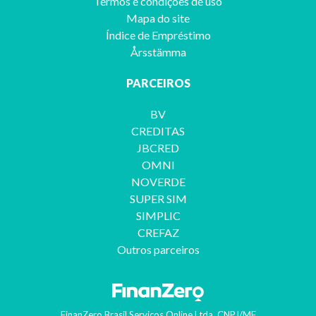
Termos e condições de uso
Mapa do site
Índice de Empréstimo
Årsstämma
PARCEIROS
BV
CREDITAS
JBCRED
OMNI
NOVERDE
SUPER SIM
SIMPLIC
CREFAZ
Outros parceiros
FinanZero Brasil Serviços Online Ltda.
CNPJ/MF