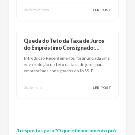
20 de fevereiro
LER POST
Queda do Teto da Taxa de Juros
do Empréstimo Consignado:
Impactos e Alternativas
Introdução Recentemente, foi anunciada uma
nova redução no teto da taxa de juros para
empréstimos consignados do INSS. E
...
20 de maio
LER POST
3
respostas
para “
O que é financiamento pró