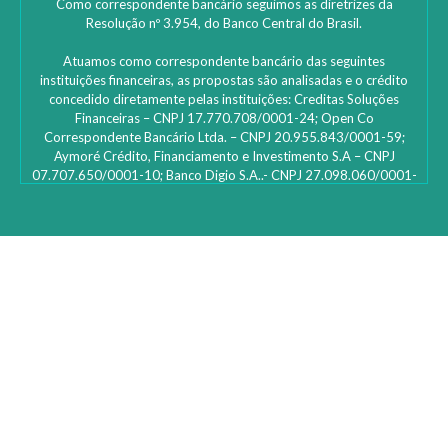
Como correspondente bancário seguimos as diretrizes da
Resolução nº 3.954, do Banco Central do Brasil.
Atuamos como correspondente bancário das seguintes
instituições financeiras, as propostas são analisadas e o crédito
concedido diretamente pelas instituições: ‎Creditas Soluções
Financeiras – CNPJ 17.770.708/0001-24; Open Co
Correspondente Bancário Ltda. – CNPJ 20.955.843/0001-59;
Aymoré Crédito, Financiamento e Investimento S.A – CNPJ
07.707.650/0001-10; Banco Digio S.A..- CNPJ 27.098.060/0001-
45 – SAC Digio: 0800 333 8735 | 0800 333 8736 – Deficientes
auditivos | funciona 24h e caso não fique satisfeito: Ouvidoria
Digio – 0800 333 1474 de segunda a sexta-feira, das 10h00 às
16h00; Bcredi Servicos de Credito e Cobranca S.A- CNPJ
31.105.806/0001-78; Lh1010 Serviços de Correspondente
Bancário Ltda – CNPJ 17.103.297/0001-13; Id Finance Brasil Ltda
– CNPJ 23.474.341/0001-02; Rebel tecnologia e correspondente
bancário LTDA – CNPJ 23.563.189/0001-26; Banco Votorantim
S.A. – CNPJ/ME 59.588.111/0001-03; Noverde tecnologia e
pagamentos S/A: CNPJ 07.652.226/0001-16; Provu Serviços de
Administração e Correspondente Bancário S.A. CNPJ
20.265.259/0001-71; SuperSim Analise de Dados e
Correspondente Bancário Ltda. CNPJ 33.030.944/0001-60; FC
Financeira S/A – Crédito, Financiamento e Investimento CNPJ