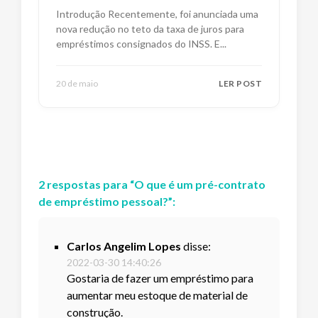
Impactos e Alternativas
Introdução Recentemente, foi anunciada uma
nova redução no teto da taxa de juros para
empréstimos consignados do INSS. E
...
20 de maio
LER POST
2
respostas
para “
O que é um pré-contrato
de empréstimo pessoal?
”:
Carlos Angelim Lopes
disse:
2022-03-30 14:40:26
Gostaria de fazer um empréstimo para
aumentar meu estoque de material de
construção.