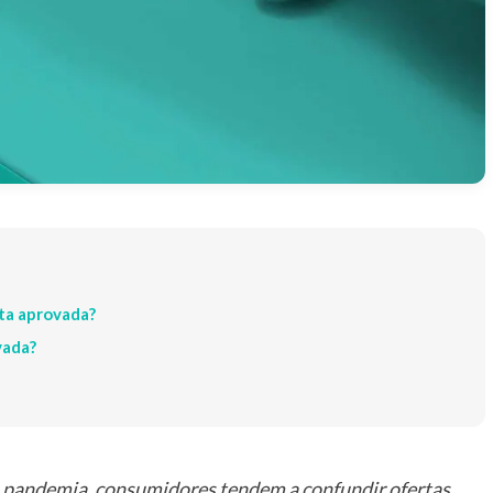
rta aprovada?
vada?
 pandemia, consumidores tendem a confundir ofertas