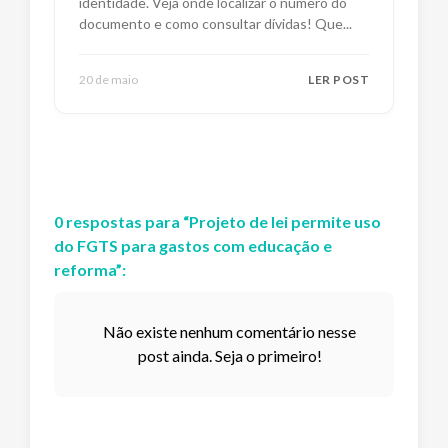
identidade. Veja onde localizar o número do
documento e como consultar dívidas! Que
...
20 de maio
LER POST
0
respostas
para “
Projeto de lei permite uso
do FGTS para gastos com educação e
reforma
”:
Não existe nenhum comentário nesse
post ainda. Seja o primeiro!