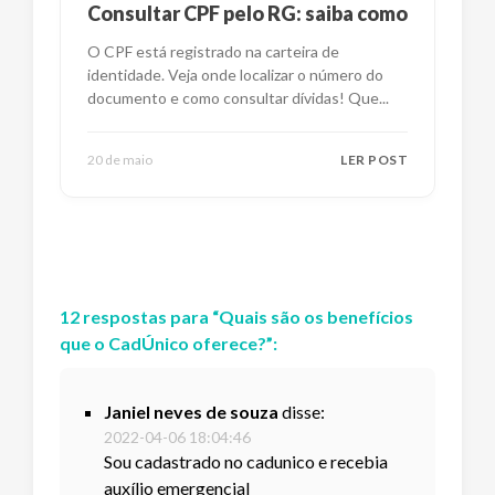
Consultar CPF pelo RG: saiba como
O CPF está registrado na carteira de
identidade. Veja onde localizar o número do
documento e como consultar dívidas! Que
...
20 de maio
LER POST
12
respostas
para “
Quais são os benefícios
que o CadÚnico oferece?
”:
Janiel neves de souza
disse:
2022-04-06 18:04:46
Sou cadastrado no cadunico e recebia
auxílio emergencial