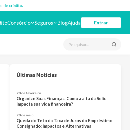
o de crédito.
dito
Consórcio
Seguros
Blog
Ajuda
Entrar
Últimas Notícias
20 de fevereiro
Organize Suas Finanças: Como a alta da Selic
impacta sua vida financeira?
20 de maio
Queda do Teto da Taxa de Juros do Empréstimo
Consignado: Impactos e Alternativas