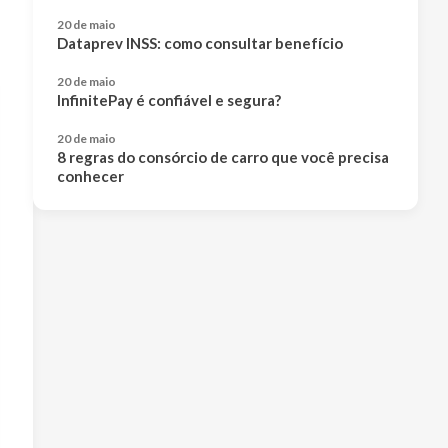
20 de maio
Dataprev INSS: como consultar benefício
20 de maio
InfinitePay é confiável e segura?
20 de maio
8 regras do consórcio de carro que você precisa
conhecer