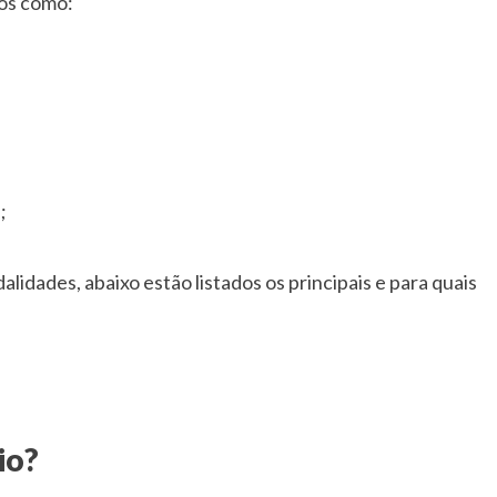
os como:
;
dades, abaixo estão listados os principais e para quais
io?