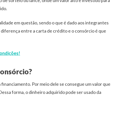
 de sorteio ou lance, onde um valor alto é investido para
ido.
dalidade em questão, sendo o que é dado aos integrantes
iferença entre a carta de crédito e o consórcio é que
condições!
onsórcio?
financiamento. Por meio dele se consegue um valor que
Dessa forma, o dinheiro adquirido pode ser usado da