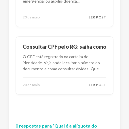
emergencial ou auxílio-doença.
...
20 de maio
LER POST
Consultar CPF pelo RG: saiba como
O CPF está registrado na carteira de
identidade. Veja onde localizar o número do
documento e como consultar dívidas! Que
...
20 de maio
LER POST
0
respostas
para “
Qual é a alíquota do