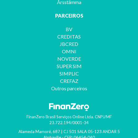
Årsstämma
PARCEIROS
BV
CREDITAS
JBCRED
OMNI
NOVERDE
SUPER SIM
SIMPLIC
CREFAZ
Outros parceiros
FinanZero Brasil Serviços Online Ltda.
CNPJ/MF
23.722.194/0001-34
Alameda Mamoré, 687 | CJ 501 SALA 05-123 ANDAR 5
Alphaville
- CEP:
06454-040