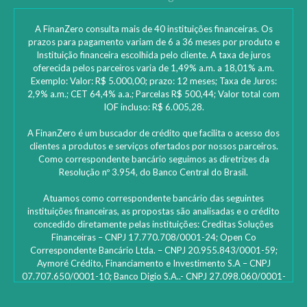
A FinanZero consulta mais de 40 instituições financeiras. Os
prazos para pagamento variam de 6 a 36 meses por produto e
Instituição financeira escolhida pelo cliente. A taxa de juros
oferecida pelos parceiros varia de 1,49% a.m. a 18,01% a.m.
Exemplo: Valor: R$ 5.000,00; prazo: 12 meses; Taxa de Juros:
2,9% a.m.; CET 64,4% a.a.; Parcelas R$ 500,44; Valor total com
IOF incluso: R$ 6.005,28.
A FinanZero é um buscador de crédito que facilita o acesso dos
clientes a produtos e serviços ofertados por nossos parceiros.
Como correspondente bancário seguimos as diretrizes da
Resolução nº 3.954, do Banco Central do Brasil.
Atuamos como correspondente bancário das seguintes
instituições financeiras, as propostas são analisadas e o crédito
concedido diretamente pelas instituições: ‎Creditas Soluções
Financeiras – CNPJ 17.770.708/0001-24; Open Co
Correspondente Bancário Ltda. – CNPJ 20.955.843/0001-59;
Aymoré Crédito, Financiamento e Investimento S.A – CNPJ
07.707.650/0001-10; Banco Digio S.A..- CNPJ 27.098.060/0001-
45 – SAC Digio: 0800 333 8735 | 0800 333 8736 – Deficientes
auditivos | funciona 24h e caso não fique satisfeito: Ouvidoria