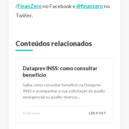
/
FinanZero
no Facebook e
@finanzero
no
Twiiter.
Conteúdos relacionados
Dataprev INSS: como consultar
benefício
Saiba como consultar benefício na Dataprev
INSS e acompanhar a sua solicitação do auxílio
emergencial ou auxílio-doença.
...
20 de maio
LER POST