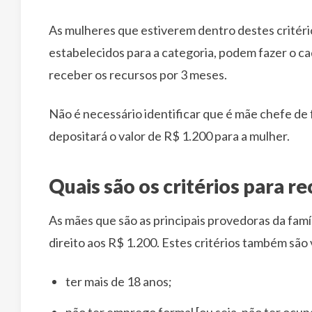
As mulheres que estiverem dentro destes critéri
estabelecidos para a categoria, podem fazer o ca
receber os recursos por 3 meses.
Não é necessário identificar que é mãe chefe de f
depositará o valor de R$ 1.200 para a mulher.
Quais são os critérios para r
As mães que são as principais provedoras da famí
direito aos R$ 1.200. Estes critérios também são 
ter mais de 18 anos;
não ter emprego formal [ou seja, não ter ocu