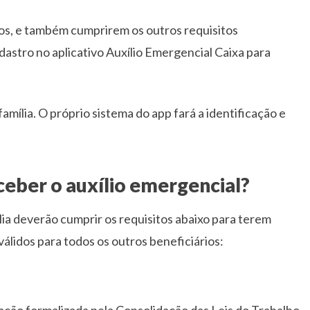
os, e também cumprirem os outros requisitos
dastro no aplicativo Auxílio Emergencial Caixa para
amília. O próprio sistema do app fará a identificação e
eceber o auxílio emergencial?
lia deverão cumprir os requisitos abaixo para terem
válidos para todos os outros beneficiários:
pação formalizada pela Consolidação das Leis do Trabalho