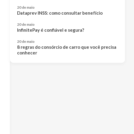
20 de maio
Dataprev INSS: como consultar benefício
20 de maio
InfinitePay é confiável e segura?
20 de maio
8 regras do consórcio de carro que você precisa
conhecer