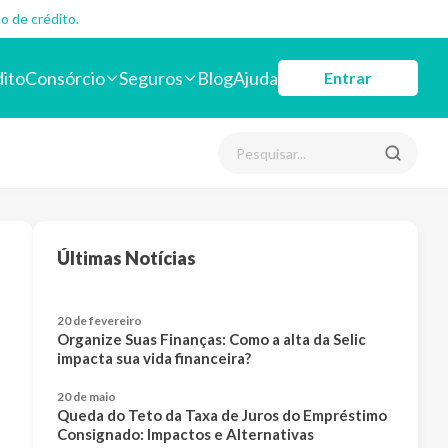
o de crédito.
dito
Consórcio
Seguros
Blog
Ajuda
Entrar
Últimas Notícias
20 de fevereiro
Organize Suas Finanças: Como a alta da Selic
impacta sua vida financeira?
20 de maio
Queda do Teto da Taxa de Juros do Empréstimo
Consignado: Impactos e Alternativas