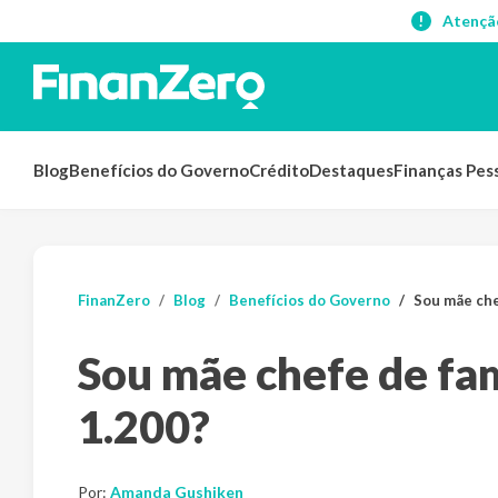
Atençã
Blog
Benefícios do Governo
Crédito
Destaques
Finanças Pes
FinanZero
Blog
Benefícios do Governo
Sou mãe che
Sou mãe chefe de fam
1.200?
Por:
Amanda Gushiken