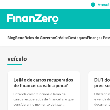
Atençã
Blog
Benefícios do Governo
Crédito
Destaques
Finanças Pes
veículo
Leilão de carros recuperados
DUT do 
de financeira: vale a pena?
preciso
Entenda como funciona o leilão de
Utilizado 
carros recuperados de financeira, o que
e venda d
considerar no momento de fazer
documento
negócio e quand
...
operaçõe