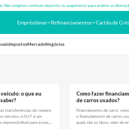
o:
Não exigimos nenhum depósito ou pagamento para análise ou liberaçã
Empréstimos
Refinanciamentos
Cartão de Cré
soais
Impostos
Mercado
Negócios
veículo: o que eu
Como fazer financia
 saber?
de carros usados?
nas transferências de compra
Financiamento de carro: com
os veículos, o DUT é um
o financiamento de carros us
 imprescindível para essas
quais são os tipos, valor de e
s De
...
quais doc
...