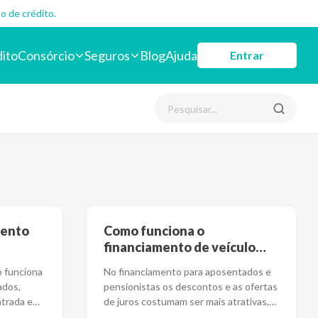
o de crédito.
dito
Consórcio
Seguros
Blog
Ajuda
Entrar
mento
Como funciona o
financiamento de veículo
para aposentados?
o funciona
No financiamento para aposentados e
ados,
pensionistas os descontos e as ofertas
ntrada e
de juros costumam ser mais atrativas,
uma vez
...