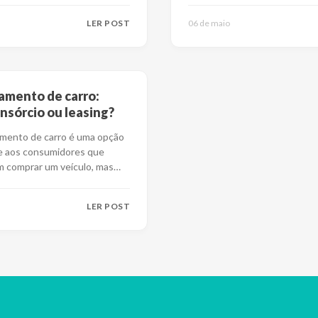
LER POST
06 de maio
amento de carro:
nsórcio ou leasing?
amento de carro é uma opção
e aos consumidores que
 comprar um veículo, mas
re conseg
...
LER POST