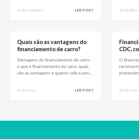
22 de setembro
LER POST
19 de julho
Quais são as vantagens do
Financi
financiamento de carro?
CDC, co
Vantagens do financiamento de carro:
O financi
o que é financiamento de carro, quais
recorrent
são as vantagens e quanto vale a pena
pretendem
segui-l
...
nem semp
05 de maio
LER POST
05 de maio