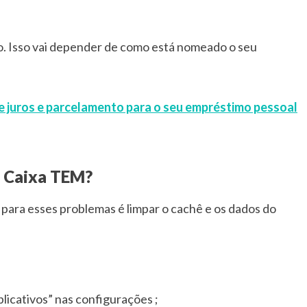
o. Isso vai depender de como está nomeado o seu
e juros e parcelamento para o seu empréstimo pessoal
o Caixa TEM?
para esses problemas é limpar o cachê e os dados do
plicativos” nas configurações ;