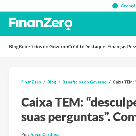
Atençã
Blog
Benefícios do Governo
Crédito
Destaques
Finanças Pes
FinanZero
Blog
Benefícios do Governo
Caixa TEM: “d
Caixa TEM: “desculpe
suas perguntas”. Com
Por:
Joyce Cardoso