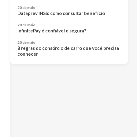
20 de maio
Dataprev INSS: como consultar benefício
20 de maio
InfinitePay é confiável e segura?
20 de maio
8 regras do consórcio de carro que você precisa
conhecer