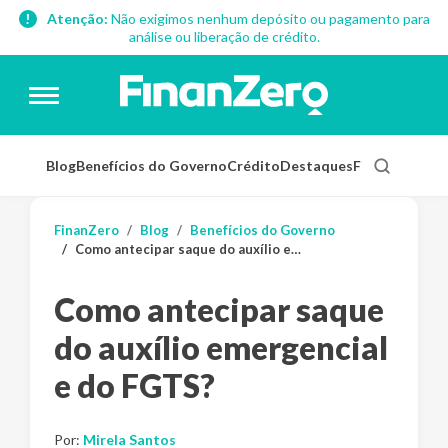
Atenção:
Não exigimos nenhum depósito ou pagamento para
análise ou liberação de crédito.
Blog
Benefícios do Governo
Crédito
Destaques
Finanças Pess
FinanZero
Blog
Benefícios do Governo
Como antecipar saque do auxílio emergencial e do FGTS?
Como antecipar saque
do auxílio emergencial
e do FGTS?
Por:
Mirela Santos