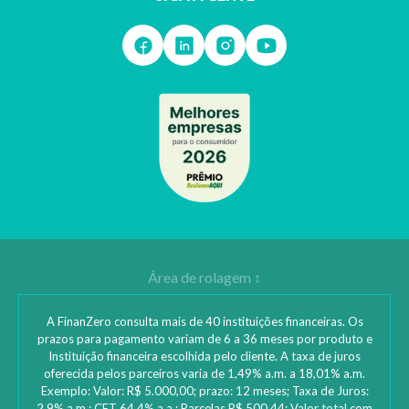
A FinanZero consulta mais de 40 instituições financeiras. Os
prazos para pagamento variam de 6 a 36 meses por produto e
Instituição financeira escolhida pelo cliente. A taxa de juros
oferecida pelos parceiros varia de 1,49% a.m. a 18,01% a.m.
Exemplo: Valor: R$ 5.000,00; prazo: 12 meses; Taxa de Juros:
2,9% a.m.; CET 64,4% a.a.; Parcelas R$ 500,44; Valor total com