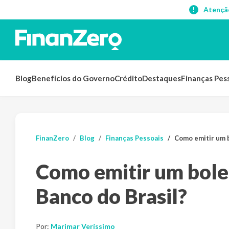
Atençã
Blog
Benefícios do Governo
Crédito
Destaques
Finanças Pes
FinanZero
Blog
Finanças Pessoais
Como emitir um 
Como emitir um bol
Banco do Brasil?
Por:
Marimar Veríssimo