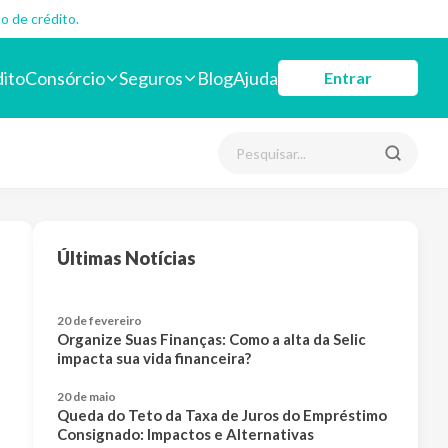
o de crédito.
dito
Consórcio
Seguros
Blog
Ajuda
Entrar
Últimas Notícias
20 de fevereiro
Organize Suas Finanças: Como a alta da Selic
impacta sua vida financeira?
20 de maio
Queda do Teto da Taxa de Juros do Empréstimo
Consignado: Impactos e Alternativas