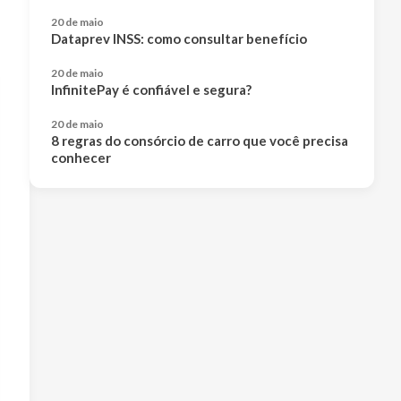
20 de maio
Dataprev INSS: como consultar benefício
20 de maio
InfinitePay é confiável e segura?
20 de maio
8 regras do consórcio de carro que você precisa
conhecer