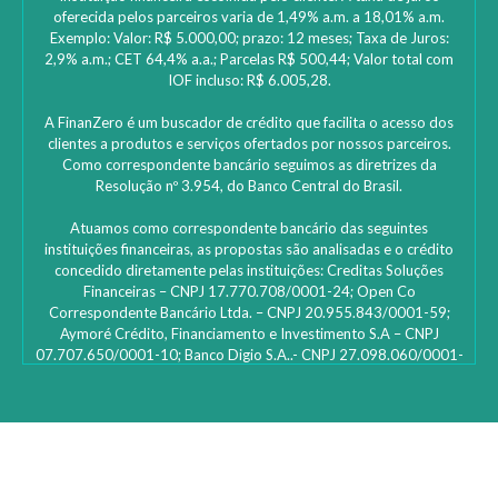
oferecida pelos parceiros varia de 1,49% a.m. a 18,01% a.m.
Exemplo: Valor: R$ 5.000,00; prazo: 12 meses; Taxa de Juros:
2,9% a.m.; CET 64,4% a.a.; Parcelas R$ 500,44; Valor total com
IOF incluso: R$ 6.005,28.
A FinanZero é um buscador de crédito que facilita o acesso dos
clientes a produtos e serviços ofertados por nossos parceiros.
Como correspondente bancário seguimos as diretrizes da
Resolução nº 3.954, do Banco Central do Brasil.
Atuamos como correspondente bancário das seguintes
instituições financeiras, as propostas são analisadas e o crédito
concedido diretamente pelas instituições: ‎Creditas Soluções
Financeiras – CNPJ 17.770.708/0001-24; Open Co
Correspondente Bancário Ltda. – CNPJ 20.955.843/0001-59;
Aymoré Crédito, Financiamento e Investimento S.A – CNPJ
07.707.650/0001-10; Banco Digio S.A..- CNPJ 27.098.060/0001-
45 – SAC Digio: 0800 333 8735 | 0800 333 8736 – Deficientes
auditivos | funciona 24h e caso não fique satisfeito: Ouvidoria
Digio – 0800 333 1474 de segunda a sexta-feira, das 10h00 às
16h00; Bcredi Servicos de Credito e Cobranca S.A- CNPJ
31.105.806/0001-78; Lh1010 Serviços de Correspondente
Bancário Ltda – CNPJ 17.103.297/0001-13; Id Finance Brasil Ltda