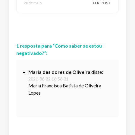
20 de maio
LER POST
1
resposta
para “
Como saber se estou
negativado?
”:
Maria das dores de Oliveira
disse:
2021-06-22 16:56:01
Maria Francisca Batista de Oliveira
Lopes