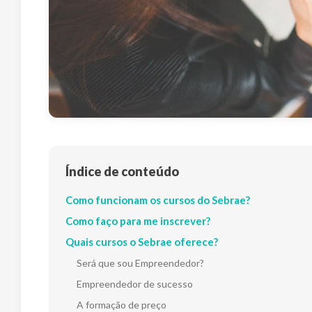
Índice de conteúdo
Como funcionam os cursos do Sebrae?
Como faço para me inscrever?
Quais cursos o Sebrae oferece?
Será que sou Empreendedor?
Empreendedor de sucesso
A formação de preço