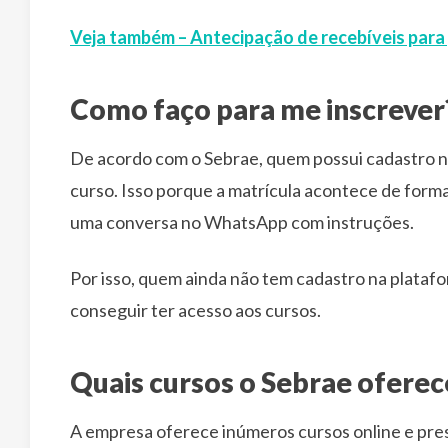
Veja também – Antecipação de recebíveis par
Como faço para me inscrever
De acordo com o Sebrae, quem possui cadastro no
curso. Isso porque a matrícula acontece de for
uma conversa no WhatsApp com instruções.
Por isso, quem ainda não tem cadastro na plataf
conseguir ter acesso aos cursos.
Quais cursos o Sebrae oferec
A empresa oferece inúmeros cursos online e pres