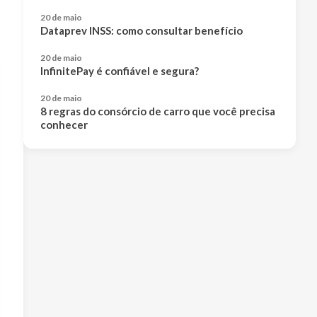
20 de maio
Dataprev INSS: como consultar benefício
20 de maio
InfinitePay é confiável e segura?
20 de maio
8 regras do consórcio de carro que você precisa
conhecer