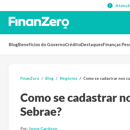
Atençã
Blog
Benefícios do Governo
Crédito
Destaques
Finanças Pes
FinanZero
Blog
Negócios
Como se cadastrar nos cu
Como se cadastrar no
Sebrae?
Por:
Joyce Cardoso