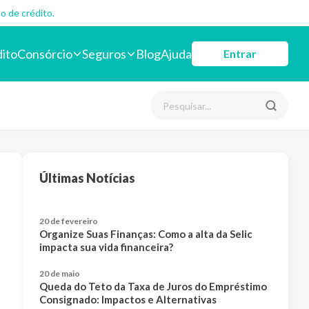
o de crédito.
dito
Consórcio
Seguros
Blog
Ajuda
Entrar
Últimas Notícias
20 de fevereiro
Organize Suas Finanças: Como a alta da Selic
impacta sua vida financeira?
20 de maio
Queda do Teto da Taxa de Juros do Empréstimo
Consignado: Impactos e Alternativas