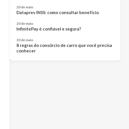
20 de maio
Dataprev INSS: como consultar benefício
20 de maio
InfinitePay é confiável e segura?
20 de maio
8 regras do consórcio de carro que você precisa
conhecer