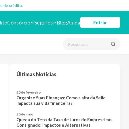
o de crédito.
dito
Consórcio
Seguros
Blog
Ajuda
Entrar
Últimas Notícias
20 de fevereiro
Organize Suas Finanças: Como a alta da Selic
impacta sua vida financeira?
20 de maio
Queda do Teto da Taxa de Juros do Empréstimo
Consignado: Impactos e Alternativas