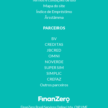
Mapa do site
Índice de Empréstimo
Årsstämma
PARCEIROS
BV
CREDITAS
JBCRED
OMNI
NOVERDE
SUPER SIM
SIMPLIC
CREFAZ
Outros parceiros
FinanZero Brasil Serviços Online Ltda.
CNPJ/MF