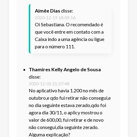
Aimêe Dias
disse:
2020-12-19 18:09:16
Oi Sebastiana. O recomendado é
que você entre em contato com a
Caixa indo a uma agência ou ligue
para o número 111.
Thamires Kelly Angelo de Sousa
disse:
2020-12-02 21:37:48
No aplicativo havia 1.200 no mês de
outubro,e qdo fui retirar não consegui,e
no dia seguinte estava zerado,qdo foi
agora dia 30/11, o aplicy mostrou o
valor de 600,00, fui retirar e de novo
não consegui,dia seguinte zerado.
Alguma explicação?