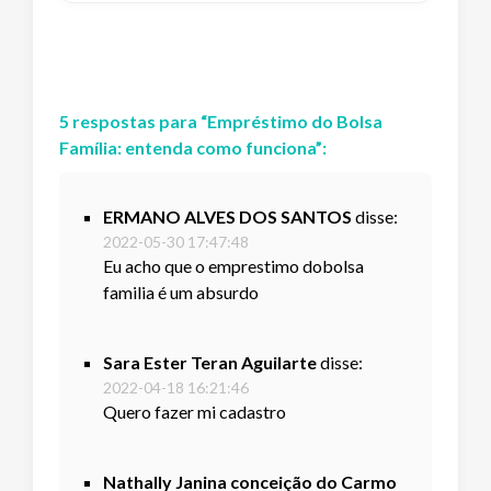
5
respostas
para “
Empréstimo do Bolsa
Família: entenda como funciona
”:
ERMANO ALVES DOS SANTOS
disse:
2022-05-30 17:47:48
Eu acho que o emprestimo dobolsa
familia é um absurdo
Sara Ester Teran Aguilarte
disse:
2022-04-18 16:21:46
Quero fazer mi cadastro
Nathally Janina conceição do Carmo