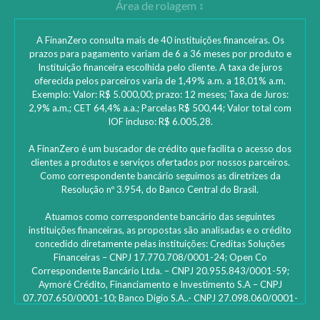
A FinanZero consulta mais de 40 instituições financeiras. Os
prazos para pagamento variam de 6 a 36 meses por produto e
Instituição financeira escolhida pelo cliente. A taxa de juros
oferecida pelos parceiros varia de 1,49% a.m. a 18,01% a.m.
Exemplo: Valor: R$ 5.000,00; prazo: 12 meses; Taxa de Juros:
2,9% a.m.; CET 64,4% a.a.; Parcelas R$ 500,44; Valor total com
IOF incluso: R$ 6.005,28.
A FinanZero é um buscador de crédito que facilita o acesso dos
clientes a produtos e serviços ofertados por nossos parceiros.
Como correspondente bancário seguimos as diretrizes da
Resolução nº 3.954, do Banco Central do Brasil.
Atuamos como correspondente bancário das seguintes
instituições financeiras, as propostas são analisadas e o crédito
concedido diretamente pelas instituições: ‎Creditas Soluções
Financeiras – CNPJ 17.770.708/0001-24; Open Co
Correspondente Bancário Ltda. – CNPJ 20.955.843/0001-59;
Aymoré Crédito, Financiamento e Investimento S.A – CNPJ
07.707.650/0001-10; Banco Digio S.A..- CNPJ 27.098.060/0001-
45 – SAC Digio: 0800 333 8735 | 0800 333 8736 – Deficientes