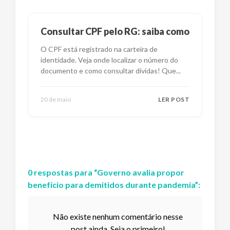
Consultar CPF pelo RG: saiba como
O CPF está registrado na carteira de
identidade. Veja onde localizar o número do
documento e como consultar dívidas! Que
...
20 de maio
LER POST
0
respostas
para “
Governo avalia propor
benefício para demitidos durante pandemia
”:
Não existe nenhum comentário nesse
post ainda. Seja o primeiro!