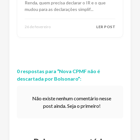
Renda, quem precisa declarar o IR e o que
mudou para as declarações simplif
...
26 de fevereiro
LER POST
0
respostas
para “
Nova CPMF não é
descartada por Bolsonaro
”:
Não existe nenhum comentário nesse
post ainda. Seja o primeiro!