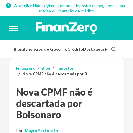
Atenção:
Não exigimos nenhum depósito ou pagamento para
análise ou liberação de crédito.
Blog
Benefícios do Governo
Crédito
Destaques
Finanças Pess
FinanZero
Blog
Impostos
Nova CPMF não é descartada por Bolsonaro
Nova CPMF não é
descartada por
Bolsonaro
Por:
Mayra Sartorato