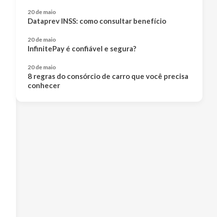
20 de maio
Dataprev INSS: como consultar benefício
20 de maio
InfinitePay é confiável e segura?
20 de maio
8 regras do consórcio de carro que você precisa
conhecer