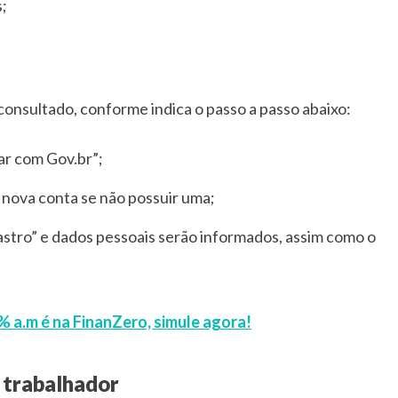
;
consultado, conforme indica o passo a passo abaixo:
rar com Gov.br”;
 nova conta se não possuir uma;
astro” e dados pessoais serão informados, assim como o
% a.m é na FinanZero, simule agora!
 trabalhador