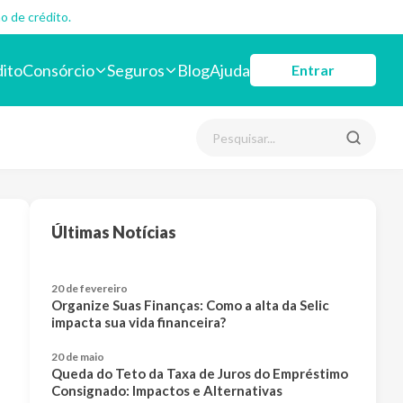
o de crédito.
dito
Consórcio
Seguros
Blog
Ajuda
Entrar
Últimas Notícias
20 de fevereiro
Organize Suas Finanças: Como a alta da Selic
impacta sua vida financeira?
20 de maio
Queda do Teto da Taxa de Juros do Empréstimo
Consignado: Impactos e Alternativas