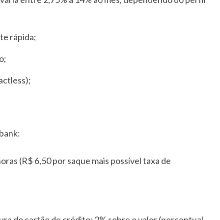
te rápida;
o;
ctless);
bank:
oras (R$ 6,50 por saque mais possível taxa de
ra do cartão de crédito: 2% sobre o valor (percentual