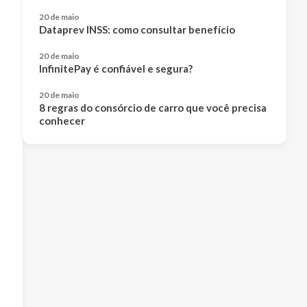
20 de maio
Dataprev INSS: como consultar benefício
20 de maio
InfinitePay é confiável e segura?
20 de maio
8 regras do consórcio de carro que você precisa
conhecer