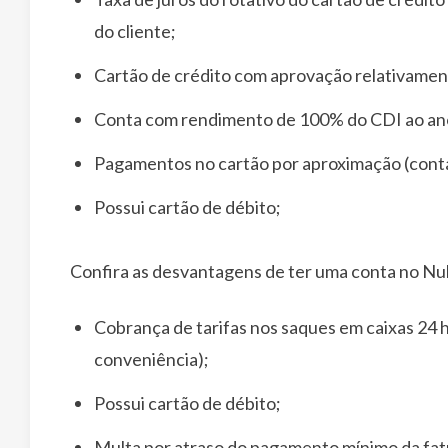
do cliente;
Cartão de crédito com aprovação relativamen
Conta com rendimento de 100% do CDI ao an
Pagamentos no cartão por aproximação (conta
Possui cartão de débito;
Confira as desvantagens de ter uma conta no Nu
Cobrança de tarifas nos saques em caixas 24 h
conveniência);
Possui cartão de débito;
Multa por atraso do pagamento mínimo da fatu