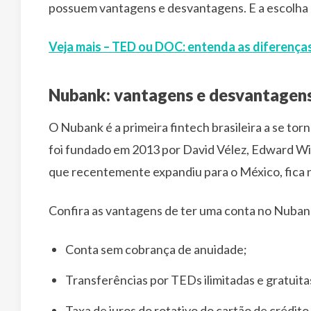
possuem vantagens e desvantagens. E a escolha d
Veja mais – TED ou DOC: entenda as diferença
Nubank: vantagens e desvantagens 
O Nubank é a primeira fintech brasileira a se tor
foi fundado em 2013 por David Vélez, Edward Wibl
que recentemente expandiu para o México, fica n
Confira as vantagens de ter uma conta no Nuban
Conta sem cobrança de anuidade;
Transferências por TEDs ilimitadas e gratuita
Taxa de juros do rotativo do cartão de crédit