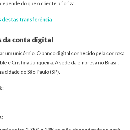
epende do que o cliente prioriza.
s destas transferência
da conta digital
nar um unicórnio. O banco digital conhecido pela cor roxa
e e Cristina Junqueira. A sede da empresa no Brasil,
a cidade de São Paulo (SP).
k:
s;
o varia entre 2,75% a 14% ao mês, dependendo do perfil