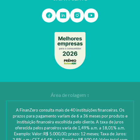
A FinanZero consulta mais de 40 instituições financeiras. Os
prazos para pagamento variam de 6 a 36 meses por produto e
Instituição financeira escolhida pelo cliente. A taxa de juros
oferecida pelos parceiros varia de 1,49% a.m. a 18,01% a.m.
Exemplo: Valor: R$ 5.000,00; prazo: 12 meses; Taxa de Juros:
2,9% a.m.; CET 64,4% a.a.; Parcelas R$ 500,44; Valor total com