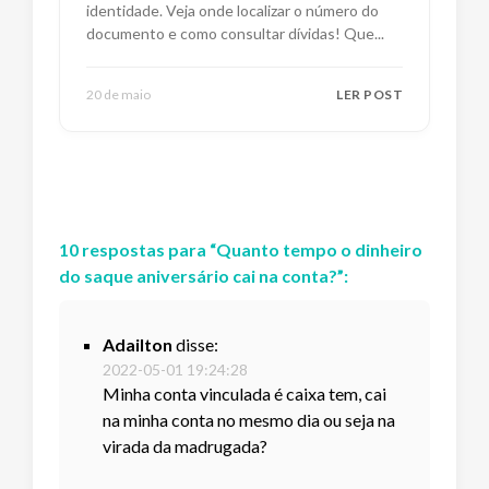
identidade. Veja onde localizar o número do
documento e como consultar dívidas! Que
...
20 de maio
LER POST
10
respostas
para “
Quanto tempo o dinheiro
do saque aniversário cai na conta?
”:
Adailton
disse:
2022-05-01 19:24:28
Minha conta vinculada é caixa tem, cai
na minha conta no mesmo dia ou seja na
virada da madrugada?