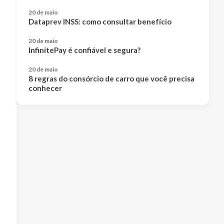
20 de maio
Dataprev INSS: como consultar benefício
20 de maio
InfinitePay é confiável e segura?
20 de maio
8 regras do consórcio de carro que você precisa
conhecer