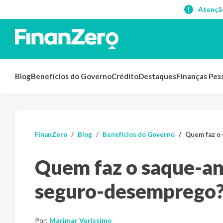
Atençã
Blog
Benefícios do Governo
Crédito
Destaques
Finanças Pes
FinanZero
Blog
Benefícios do Governo
Quem faz o 
Quem faz o saque-ani
seguro-desemprego
Por:
Marimar Veríssimo