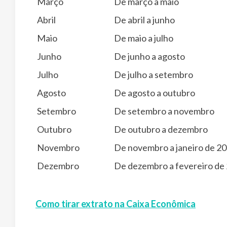
Março
De março a maio
Abril
De abril a junho
Maio
De maio a julho
Junho
De junho a agosto
Julho
De julho a setembro
Agosto
De agosto a outubro
Setembro
De setembro a novembro
Outubro
De outubro a dezembro
Novembro
De novembro a janeiro de 2
Dezembro
De dezembro a fevereiro de
Como tirar extrato na Caixa Econômica