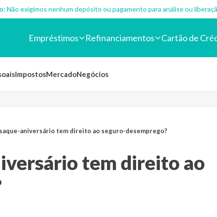
o:
Não exigimos nenhum depósito ou pagamento para análise ou liberaçã
Empréstimos
Refinanciamentos
Cartão de Cré
soais
Impostos
Mercado
Negócios
saque-aniversário tem direito ao seguro-desemprego?
versário tem direito ao
?