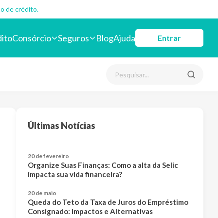
o de crédito.
dito
Consórcio
Seguros
Blog
Ajuda
Entrar
Últimas Notícias
20 de fevereiro
Organize Suas Finanças: Como a alta da Selic
impacta sua vida financeira?
20 de maio
Queda do Teto da Taxa de Juros do Empréstimo
Consignado: Impactos e Alternativas