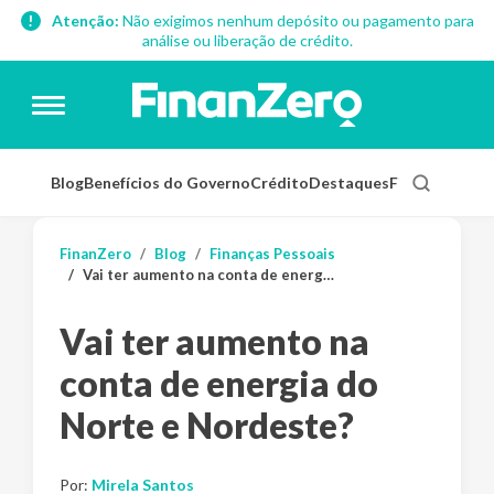
Atenção:
Não exigimos nenhum depósito ou pagamento para
análise ou liberação de crédito.
Blog
Benefícios do Governo
Crédito
Destaques
Finanças Pess
FinanZero
Blog
Finanças Pessoais
Vai ter aumento na conta de energia do Norte e Nordeste?
Vai ter aumento na
conta de energia do
Norte e Nordeste?
Por:
Mirela Santos