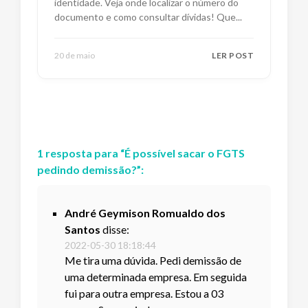
identidade. Veja onde localizar o número do
documento e como consultar dívidas! Que
...
20 de maio
LER POST
1
resposta
para “
É possível sacar o FGTS
pedindo demissão?
”:
André Geymison Romualdo dos
Santos
disse:
2022-05-30 18:18:44
Me tira uma dúvida. Pedi demissão de
uma determinada empresa. Em seguida
fui para outra empresa. Estou a 03